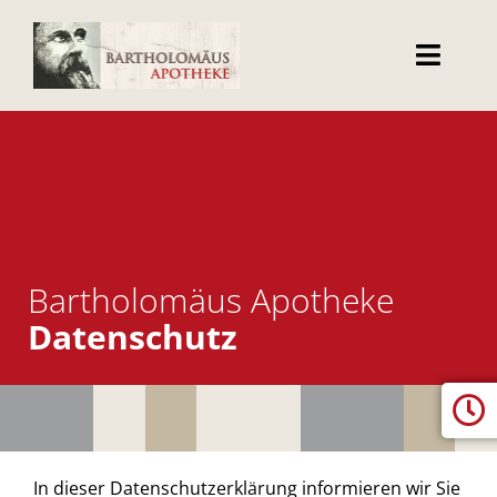
Skip
to
Toggl
content
Navig
Willkommen
Leistungen
Nahrungsergänzung
Bartholomäus Apotheke
Datenschutz
Webshop
Kontakt
In dieser Datenschutzerklärung informieren wir Sie