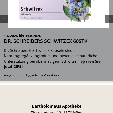
1.6.2026 bis 31.8.2026
DR. SCHREIBERS SCHWITZEX 60STK
Dr. Schreibers® Schwitzex Kapseln sind ein
Nahrungsergänzungsmittel und bieten eine natürliche
Unterstützung bei übermäßigem Schwitzen.
Sparen Sie
jetzt 20%
!
Angebot ist gültig, solange Vorrat reicht.
Bartholomäus Apotheke